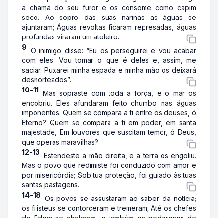
a chama do seu furor e os consome como capim
seco. Ao sopro das suas narinas as águas se
ajuntaram; Águas revoltas ficaram represadas, águas
profundas viraram um atoleiro.
9
O inimigo disse: “Eu os perseguirei e vou acabar
com eles, Vou tomar o que é deles e, assim, me
saciar. Puxarei minha espada e minha mão os deixará
desnorteados”.
10-11
Mas sopraste com toda a força, e o mar os
encobriu. Eles afundaram feito chumbo nas águas
imponentes. Quem se compara a ti entre os deuses, ó
Eterno? Quem se compara a ti em poder, em santa
majestade, Em louvores que suscitam temor, ó Deus,
que operas maravilhas?
12-13
Estendeste a mão direita, e a terra os engoliu.
Mas o povo que redimiste foi conduzido com amor e
por misericórdia; Sob tua proteção, foi guiado às tuas
santas pastagens.
14-18
Os povos se assustaram ao saber da notícia;
os filisteus se contorceram e tremeram; Até os chefes
de Edom se abalaram, e também os poderosos de