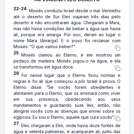
22-24
Moisés conduziu Israel desde o mar Vermelho
até o deserto de Sur. Eles viajaram três dias pelo
deserto e não encontraram água. Chegaram a Mara,
mas não havia condições de beber a água que havia
ali, porque era amarga. Por isso, deram ao lugar o
nome Mara (Amarga). E o povo foi reclamar com
Moisés: “O que vamos beber?”.
25
Moisés clamou ao Eterno, e ele mostrou um
pedaço de madeira. Moisés jogou-o na água, e ela
se transformou em água doce.
26
Foi nesse lugar que o Eterno fixou normas e
regras e foi ali que começou a pôr Israel à prova. O
Eterno disse: “Se vocês forem obedientes e
atentarem para o Eterno, que os ensinará como viver
em sua presença, obedecendo aos seus
mandamentos e guardando suas leis, então, não
atingirei vocês com as doenças que enviei sobre os
egípcios. Eu sou o Eterno, aquele que cura vocês”.
27
Eles chegaram a Elim, onde havia doze fontes de
água e setenta palmeiras, e acamparam ali, junto das