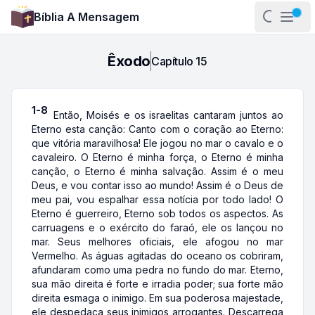
Bíblia A Mensagem
Abrir pa
Abri
Êxodo
Capítulo
15
1-8
Então, Moisés e os israelitas cantaram juntos ao
Eterno esta canção: Canto com o coração ao Eterno:
que vitória maravilhosa! Ele jogou no mar o cavalo e o
cavaleiro. O Eterno é minha força, o Eterno é minha
canção, o Eterno é minha salvação. Assim é o meu
Deus, e vou contar isso ao mundo! Assim é o Deus de
meu pai, vou espalhar essa notícia por todo lado! O
Eterno é guerreiro, Eterno sob todos os aspectos. As
carruagens e o exército do faraó, ele os lançou no
mar. Seus melhores oficiais, ele afogou no mar
Vermelho. As águas agitadas do oceano os cobriram,
afundaram como uma pedra no fundo do mar. Eterno,
sua mão direita é forte e irradia poder; sua forte mão
direita esmaga o inimigo. Em sua poderosa majestade,
ele despedaça seus inimigos arrogantes. Descarrega