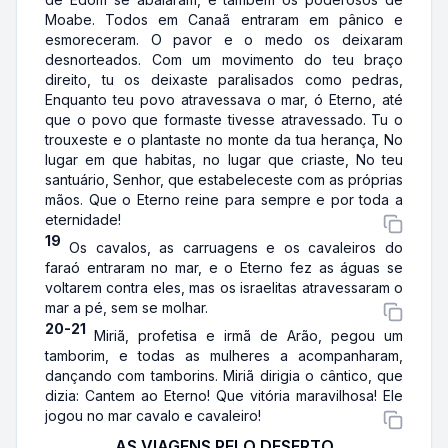
Moabe. Todos em Canaã entraram em pânico e
esmoreceram. O pavor e o medo os deixaram
desnorteados. Com um movimento do teu braço
direito, tu os deixaste paralisados como pedras,
Enquanto teu povo atravessava o mar, ó Eterno, até
que o povo que formaste tivesse atravessado. Tu o
trouxeste e o plantaste no monte da tua herança, No
lugar em que habitas, no lugar que criaste, No teu
santuário, Senhor, que estabeleceste com as próprias
mãos. Que o Eterno reine para sempre e por toda a
eternidade!
19
Os cavalos, as carruagens e os cavaleiros do
faraó entraram no mar, e o Eterno fez as águas se
voltarem contra eles, mas os israelitas atravessaram o
mar a pé, sem se molhar.
20-21
Miriã, profetisa e irmã de Arão, pegou um
tamborim, e todas as mulheres a acompanharam,
dançando com tamborins. Miriã dirigia o cântico, que
dizia: Cantem ao Eterno! Que vitória maravilhosa! Ele
jogou no mar cavalo e cavaleiro!
AS VIAGENS PELO DESERTO