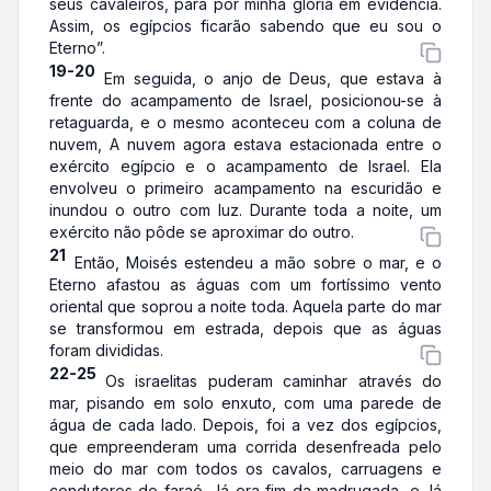
seus cavaleiros, para pôr minha glória em evidência.
Assim, os egípcios ficarão sabendo que eu sou o
Eterno”.
19-20
Em seguida, o anjo de Deus, que estava à
frente do acampamento de Israel, posicionou-se à
retaguarda, e o mesmo aconteceu com a coluna de
nuvem, A nuvem agora estava estacionada entre o
exército egípcio e o acampamento de Israel. Ela
envolveu o primeiro acampamento na escuridão e
inundou o outro com luz. Durante toda a noite, um
exército não pôde se aproximar do outro.
21
Então, Moisés estendeu a mão sobre o mar, e o
Eterno afastou as águas com um fortíssimo vento
oriental que soprou a noite toda. Aquela parte do mar
se transformou em estrada, depois que as águas
foram divididas.
22-25
Os israelitas puderam caminhar através do
mar, pisando em solo enxuto, com uma parede de
água de cada lado. Depois, foi a vez dos egípcios,
que empreenderam uma corrida desenfreada pelo
meio do mar com todos os cavalos, carruagens e
condutores do faraó. Já era fim da madrugada, e, lá