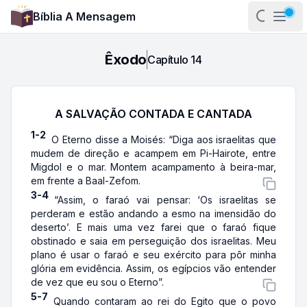
Bíblia A Mensagem
Abrir pa
Abri
Êxodo
Capítulo
14
A SALVAÇÃO CONTADA E CANTADA
1-2
O Eterno disse a Moisés: “Diga aos israelitas que
mudem de direção e acampem em Pi-Hairote, entre
Migdol e o mar. Montem acampamento à beira-mar,
em frente a Baal-Zefom.
3-4
“Assim, o faraó vai pensar: ‘Os israelitas se
perderam e estão andando a esmo na imensidão do
deserto’. E mais uma vez farei que o faraó fique
obstinado e saia em perseguição dos israelitas. Meu
plano é usar o faraó e seu exército para pôr minha
glória em evidência. Assim, os egípcios vão entender
de vez que eu sou o Eterno”.
5-7
Quando contaram ao rei do Egito que o povo