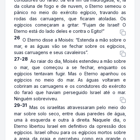
da coluna de fogo e de nuvem, o Eterno semeou o
pânico no meio do exército egípcio, travando as
rodas das carruagens, que ficaram atoladas. Os
egípcios começaram a gritar: “Fujam de Israel! O
Eterno está do lado deles e contra o Egito!”
26
O Eterno disse a Moisés: “Estenda a mão sobre o
mar, e as águas vão se fechar sobre os egípcios,
suas carruagens e seus cavaleiros”.
27-28
Ao raiar do dia, Moisés estendeu a mão sobre
o mar, que começou a se fechar, enquanto os
egípcios tentavam fugir. Mas o Eterno apanhou os
egípcios no meio do mar. As águas voltaram e
cobriram as carruagens e os condutores do exército
do faraó que haviam perseguido Israel até o mar.
Ninguém sobreviveu.
29-31
Mas os israelitas atravessaram pelo meio do
mar sobre solo seco, entre duas paredes de água,
uma à esquerda e outra à direita. Naquele dia, o
Eterno libertou Israel em definitivo da opressão dos
egípcios. Israel olhou para os egípcios mortos sobre
a areia da praia e percebeu como era grande o