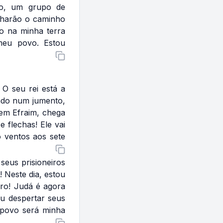
no, um grupo de
ilharão o caminho
to na minha terra
meu povo. Estou
 O seu rei está a
ado num jumento,
 em Efraim, chega
 flechas! Ele vai
o ventos aos sete
seus prisioneiros
 Neste dia, estou
ro! Judá é agora
u despertar seus
o povo será minha