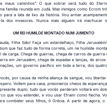
s maus caminhos”. O que sobrar será tudo do Eter
ma família reunida em Judá. Mas inimigos como Ecrom tr
o para a lata de lixo da história. Vou armar acampamen
ê-la dos invasores. Nunca mais alguém irá machucar 
UM REI HUMILDE MONTADO NUM JUMENTO
lauda, Filha Sião! Faça um estardalhaço, Filha Jerusalém!
 bom que faz tudo de forma correta, um rei humilde mont
l de carga. Chega de guerras, chega de carros de guerra
erra em Jerusalém, chega de espadas e lanças, de arcos e
nações, um governo pacífico em toda a terra, dos quatr
ocês, por causa da minha aliança de sangue, vou libertar 
espero. Voltem para casa, prisioneiros cheios de esperança!
resente duplo: tudo que vocês perderam voltará em dob
rco que vou estender, e vou usar Efraim como flecha. Vo
para combater seus filhos, ó Grécia. A partir de agora, 