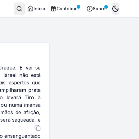
Início
Contribuir
Sobre
Toggle the
raque. E vai se
 Israel não está
ais espertos que
empilharam prata
 levará Tiro à
brou numa imensa
mãos de aflição,
será saqueada, e
ojo ensanguentado