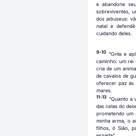
e abandone seu
sobreviventes, u
dos jebuseus: vã
natal e defend
cuidando deles.
9-10
“Grite e ap
caminho: um rei
cria de um anima
de cavalos de gu
oferecer paz às 
mares.
11-13
“Quanto a v
das celas do des
prometendo um p
minha arma, o a
filhos, ó Sião, 
espada”.