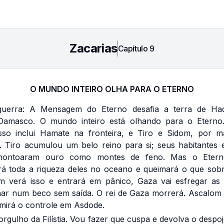
Zacarias
Capítulo
9
O MUNDO INTEIRO OLHA PARA O ETERNO
guerra: A Mensagem do Eterno desafia a terra de Had
amasco. O mundo inteiro está olhando para o Eterno.
Isso inclui Hamate na fronteira, e Tiro e Sidom, por m
 Tiro acumulou um belo reino para si; seus habitantes 
montoaram ouro como montes de feno. Mas o Eterno
ará toda a riqueza deles no oceano e queimará o que so
om verá isso e entrará em pânico, Gaza vai esfregar as 
har num beco sem saída. O rei de Gaza morrerá. Ascalom 
mirá o controle em Asdode.
 orgulho da Filístia. Vou fazer que cuspa e devolva o desp