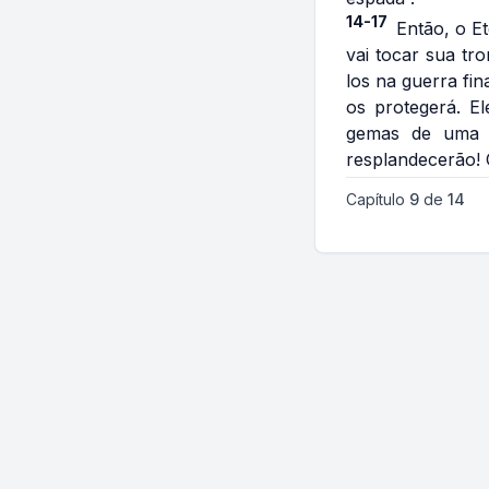
14-17
Então, o E
vai tocar sua tr
los na guerra fin
os protegerá. E
gemas de uma c
resplandecerão! 
Capítulo
9
de
14