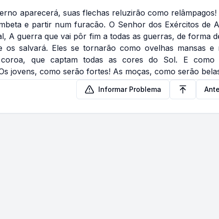
terno aparecerá, suas flechas reluzirão como relâmpagos
ombeta e partir num furacão. O Senhor dos Exércitos de A
al, A guerra que vai pôr fim a todas as guerras, de forma de
le os salvará. Eles se tornarão como ovelhas mansas 
oroa, que captam todas as cores do Sol. E como 
Os jovens, como serão fortes! As moças, como serão belas
Informar Problema
Ante