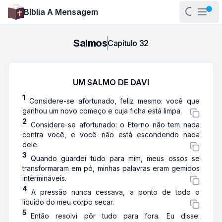
Bíblia A Mensagem
Abrir pa
Abri
Salmos
Capítulo
32
UM SALMO DE DAVI
1
Considere-se afortunado, feliz mesmo: você que
ganhou um novo começo e cuja ficha está limpa.
2
Considere-se afortunado: o Eterno não tem nada
contra você, e você não está escondendo nada
dele.
3
Quando guardei tudo para mim, meus ossos se
transformaram em pó, minhas palavras eram gemidos
intermináveis.
4
A pressão nunca cessava, a ponto de todo o
líquido do meu corpo secar.
5
Então resolvi pôr tudo para fora. Eu disse: