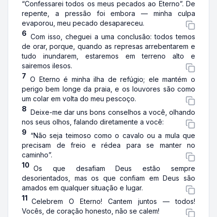
“Confessarei todos os meus pecados ao Eterno”. De
repente, a pressão foi embora — minha culpa
evaporou, meu pecado desapareceu.
6
Com isso, cheguei a uma conclusão: todos temos
de orar, porque, quando as represas arrebentarem e
tudo inundarem, estaremos em terreno alto e
sairemos ilesos.
7
O Eterno é minha ilha de refúgio; ele mantém o
perigo bem longe da praia, e os louvores são como
um colar em volta do meu pescoço.
8
Deixe-me dar uns bons conselhos a você, olhando
nos seus olhos, falando diretamente a você:
9
“Não seja teimoso como o cavalo ou a mula que
precisam de freio e rédea para se manter no
caminho”.
10
Os que desafiam Deus estão sempre
desorientados, mas os que confiam em Deus são
amados em qualquer situação e lugar.
11
Celebrem O Eterno! Cantem juntos — todos!
Vocês, de coração honesto, não se calem!