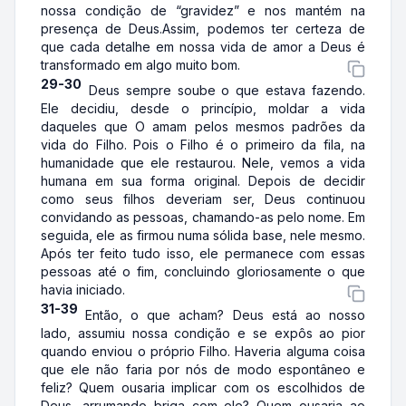
nossa condição de “gravidez” e nos mantém na
presença de Deus.Assim, podemos ter certeza de
que cada detalhe em nossa vida de amor a Deus é
transformado em algo muito bom.
29-30
Deus sempre soube o que estava fazendo.
Ele decidiu, desde o princípio, moldar a vida
daqueles que O amam pelos mesmos padrões da
vida do Filho. Pois o Filho é o primeiro da fila, na
humanidade que ele restaurou. Nele, vemos a vida
humana em sua forma original. Depois de decidir
como seus filhos deveriam ser, Deus continuou
convidando as pessoas, chamando-as pelo nome. Em
seguida, ele as firmou numa sólida base, nele mesmo.
Após ter feito tudo isso, ele permanece com essas
pessoas até o fim, concluindo gloriosamente o que
havia iniciado.
31-39
Então, o que acham? Deus está ao nosso
lado, assumiu nossa condição e se expôs ao pior
quando enviou o próprio Filho. Haveria alguma coisa
que ele não faria por nós de modo espontâneo e
feliz? Quem ousaria implicar com os escolhidos de
Deus, arrumando briga com ele? Quem ousaria ao