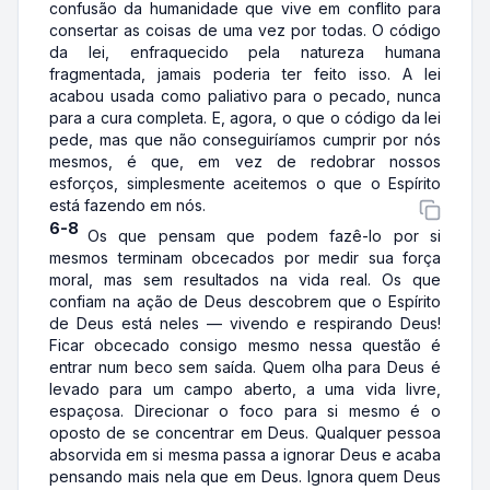
confusão da humanidade que vive em conflito para
consertar as coisas de uma vez por todas. O código
da lei, enfraquecido pela natureza humana
fragmentada, jamais poderia ter feito isso. A lei
acabou usada como paliativo para o pecado, nunca
para a cura completa. E, agora, o que o código da lei
pede, mas que não conseguiríamos cumprir por nós
mesmos, é que, em vez de redobrar nossos
esforços, simplesmente aceitemos o que o Espírito
está fazendo em nós.
6-8
Os que pensam que podem fazê-lo por si
mesmos terminam obcecados por medir sua força
moral, mas sem resultados na vida real. Os que
confiam na ação de Deus descobrem que o Espírito
de Deus está neles — vivendo e respirando Deus!
Ficar obcecado consigo mesmo nessa questão é
entrar num beco sem saída. Quem olha para Deus é
levado para um campo aberto, a uma vida livre,
espaçosa. Direcionar o foco para si mesmo é o
oposto de se concentrar em Deus. Qualquer pessoa
absorvida em si mesma passa a ignorar Deus e acaba
pensando mais nela que em Deus. Ignora quem Deus