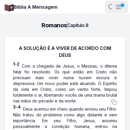
Bíblia A Mensagem
Abrir pa
Abri
Romanos
Capítulo
8
A SOLUÇÃO É A VIVER DE ACORDO COM
DEUS
1-2
Com a chegada de Jesus, o Messias, o dilema
fatal foi resolvido. Os que estão em Cristo não
precisam mais viver numa nuvem escura e
depressiva. Um novo poder está atuando. O Espírito
da vida em Cristo, como um vento forte, limpou
totalmente o ar, libertando vocês de uma tirania brutal
nas mãos do pecado e da morte.
3-4
Deus acertou em cheio quando enviou seu Filho.
Não tratou do problema como algo distante e sem
importância. Em seu Filho, Jesus, assumiu
pessoalmente a condição humana, entrou na