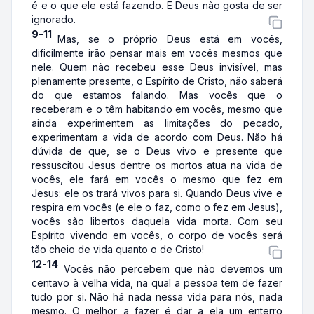
é e o que ele está fazendo. E Deus não gosta de ser
ignorado.
9-11
Mas, se o próprio Deus está em vocês,
dificilmente irão pensar mais em vocês mesmos que
nele. Quem não recebeu esse Deus invisível, mas
plenamente presente, o Espírito de Cristo, não saberá
do que estamos falando. Mas vocês que o
receberam e o têm habitando em vocês, mesmo que
ainda experimentem as limitações do pecado,
experimentam a vida de acordo com Deus. Não há
dúvida de que, se o Deus vivo e presente que
ressuscitou Jesus dentre os mortos atua na vida de
vocês, ele fará em vocês o mesmo que fez em
Jesus: ele os trará vivos para si. Quando Deus vive e
respira em vocês (e ele o faz, como o fez em Jesus),
vocês são libertos daquela vida morta. Com seu
Espírito vivendo em vocês, o corpo de vocês será
tão cheio de vida quanto o de Cristo!
12-14
Vocês não percebem que não devemos um
centavo à velha vida, na qual a pessoa tem de fazer
tudo por si. Não há nada nessa vida para nós, nada
mesmo. O melhor a fazer é dar a ela um enterro