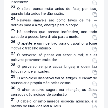
insensatez.
23
O sábio pensa muito antes de falar; por isso,
quando fala todos lhe dão razão.
24
Palavras amáveis são como favos de mel —
delícias para a alma, energia para o corpo.
25
Há caminho que parece inofensivo, mas todo
cuidado é pouco: leva direto para a morte.
26
O apetite é um incentivo para o trabalho; a fome
motiva o trabalho intenso.
27
O perverso só pensa em fazer o mal; e suas
palavras provocam muita dor.
28
O perverso sempre causa brigas; e quem faz
fofoca rompe amizades.
29
O ambicioso insensível trai os amigos; é capaz de
apunhalar a própria mãe pelas costas.
30
O olhar esquivo sugere má intenção; os lábios
cerrados dão indícios de confusão.
31
O cabelo grisalho merece especial atenção; é o
prêmio de uma vida leal a Deus.