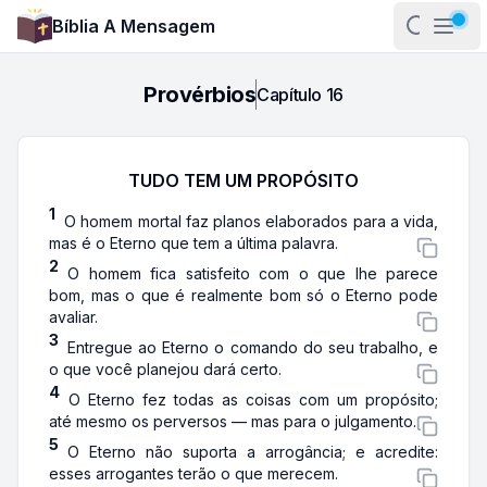
Bíblia A Mensagem
Abrir pa
Abri
Provérbios
Capítulo
16
TUDO TEM UM PROPÓSITO
1
O homem mortal faz planos elaborados para a vida,
mas é o Eterno que tem a última palavra.
2
O homem fica satisfeito com o que lhe parece
bom, mas o que é realmente bom só o Eterno pode
avaliar.
3
Entregue ao Eterno o comando do seu trabalho, e
o que você planejou dará certo.
4
O Eterno fez todas as coisas com um propósito;
até mesmo os perversos — mas para o julgamento.
5
O Eterno não suporta a arrogância; e acredite:
esses arrogantes terão o que merecem.