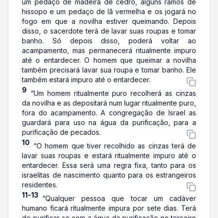
um pedaço de madeira de cedro, alguns ramos de
hissopo e um pedaço de lã vermelha e os jogará no
fogo em que a novilha estiver queimando. Depois
disso, o sacerdote terá de lavar suas roupas e tomar
banho. Só depois disso, poderá voltar ao
acampamento, mas permanecerá ritualmente impuro
até o entardecer. O homem que queimar a novilha
também precisará lavar sua roupa e tomar banho. Ele
também estará impuro até o entardecer.
9
“Um homem ritualmente puro recolherá as cinzas
da novilha e as depositará num lugar ritualmente puro,
fora do acampamento. A congregação de Israel as
guardará para uso na água da purificação, para a
purificação de pecados.
10
“O homem que tiver recolhido as cinzas terá de
lavar suas roupas e estará ritualmente impuro até o
entardecer. Essa será uma regra fixa, tanto para os
israelitas de nascimento quanto para os estrangeiros
residentes.
11-13
“Qualquer pessoa que tocar um cadáver
humano ficará ritualmente impura por sete dias. Terá
de purificar-se com a água da purificação no terceiro