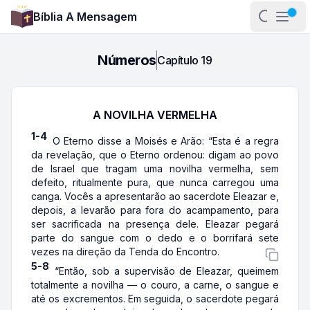
Bíblia A Mensagem
Abrir pa
Abri
Números
Capítulo
19
A NOVILHA VERMELHA
1-4
O Eterno disse a Moisés e Arão: “Esta é a regra
da revelação, que o Eterno ordenou: digam ao povo
de Israel que tragam uma novilha vermelha, sem
defeito, ritualmente pura, que nunca carregou uma
canga. Vocês a apresentarão ao sacerdote Eleazar e,
depois, a levarão para fora do acampamento, para
ser sacrificada na presença dele. Eleazar pegará
parte do sangue com o dedo e o borrifará sete
vezes na direção da Tenda do Encontro.
5-8
“Então, sob a supervisão de Eleazar, queimem
totalmente a novilha — o couro, a carne, o sangue e
até os excrementos. Em seguida, o sacerdote pegará