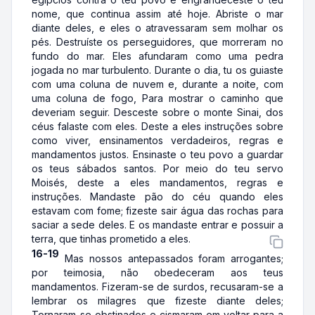
nome, que continua assim até hoje. Abriste o mar
diante deles, e eles o atravessaram sem molhar os
pés. Destruíste os perseguidores, que morreram no
fundo do mar. Eles afundaram como uma pedra
jogada no mar turbulento. Durante o dia, tu os guiaste
com uma coluna de nuvem e, durante a noite, com
uma coluna de fogo, Para mostrar o caminho que
deveriam seguir. Desceste sobre o monte Sinai, dos
céus falaste com eles. Deste a eles instruções sobre
como viver, ensinamentos verdadeiros, regras e
mandamentos justos. Ensinaste o teu povo a guardar
os teus sábados santos. Por meio do teu servo
Moisés, deste a eles mandamentos, regras e
instruções. Mandaste pão do céu quando eles
estavam com fome; fizeste sair água das rochas para
saciar a sede deles. E os mandaste entrar e possuir a
terra, que tinhas prometido a eles.
16-19
Mas nossos antepassados foram arrogantes;
por teimosia, não obedeceram aos teus
mandamentos. Fizeram-se de surdos, recusaram-se a
lembrar os milagres que fizeste diante deles;
Tornaram-se obstinados e cismaram em voltar para a