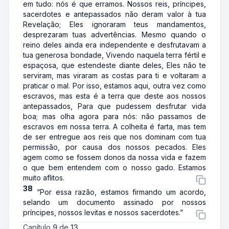
em tudo: nós é que erramos. Nossos reis, príncipes,
sacerdotes e antepassados não deram valor à tua
Revelação; Eles ignoraram teus mandamentos,
desprezaram tuas advertências. Mesmo quando o
reino deles ainda era independente e desfrutavam a
tua generosa bondade, Vivendo naquela terra fértil e
espaçosa, que estendeste diante deles, Eles não te
serviram, mas viraram as costas para ti e voltaram a
praticar o mal. Por isso, estamos aqui, outra vez como
escravos, mas esta é a terra que deste aos nossos
antepassados, Para que pudessem desfrutar vida
boa; mas olha agora para nós: não passamos de
escravos em nossa terra. A colheita é farta, mas tem
de ser entregue aos reis que nos dominam com tua
permissão, por causa dos nossos pecados. Eles
agem como se fossem donos da nossa vida e fazem
o que bem entendem com o nosso gado. Estamos
muito aflitos.
38
“Por essa razão, estamos firmando um acordo,
selando um documento assinado por nossos
príncipes, nossos levitas e nossos sacerdotes.”
Capítulo
9
de
13