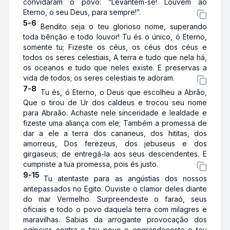
convidaram o povo: “Levantem-se! Louvem ao
Eterno, o seu Deus, para sempre!”.
5-6
Bendito seja o teu glorioso nome, superando
toda bênção e todo louvor! Tu és o único, ó Eterno,
somente tu; Fizeste os céus, os céus dos céus e
todos os seres celestiais, A terra e tudo que nela há,
os oceanos e tudo que neles existe. E preservas a
vida de todos; os seres celestiais te adoram.
7-8
Tu és, ó Eterno, o Deus que escolheu a Abrão,
Que o tirou de Ur dos caldeus e trocou seu nome
para Abraão. Achaste nele sinceridade e lealdade e
fizeste uma aliança com ele; Também a promessa de
dar a ele a terra dos cananeus, dos hititas, dos
amorreus, Dos ferezeus, dos jebuseus e dos
girgaseus; de entregá-la aos seus descendentes. E
cumpriste a tua promessa, pois és justo.
9-15
Tu atentaste para as angústias dos nossos
antepassados no Egito. Ouviste o clamor deles diante
do mar Vermelho. Surpreendeste o faraó, seus
oficiais e todo o povo daquela terra com milagres e
maravilhas. Sabias da arrogante provocação dos
egípcios contra o teu povo e engrandeceste o teu