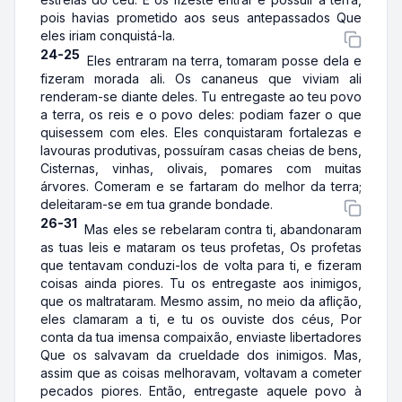
pois havias prometido aos seus antepassados Que
eles iriam conquistá-la.
24-25
Eles entraram na terra, tomaram posse dela e
fizeram morada ali. Os cananeus que viviam ali
renderam-se diante deles. Tu entregaste ao teu povo
a terra, os reis e o povo deles: podiam fazer o que
quisessem com eles. Eles conquistaram fortalezas e
lavouras produtivas, possuíram casas cheias de bens,
Cisternas, vinhas, olivais, pomares com muitas
árvores. Comeram e se fartaram do melhor da terra;
deleitaram-se em tua grande bondade.
26-31
Mas eles se rebelaram contra ti, abandonaram
as tuas leis e mataram os teus profetas, Os profetas
que tentavam conduzi-los de volta para ti, e fizeram
coisas ainda piores. Tu os entregaste aos inimigos,
que os maltrataram. Mesmo assim, no meio da aflição,
eles clamaram a ti, e tu os ouviste dos céus, Por
conta da tua imensa compaixão, enviaste libertadores
Que os salvavam da crueldade dos inimigos. Mas,
assim que as coisas melhoravam, voltavam a cometer
pecados piores. Então, entregaste aquele povo à