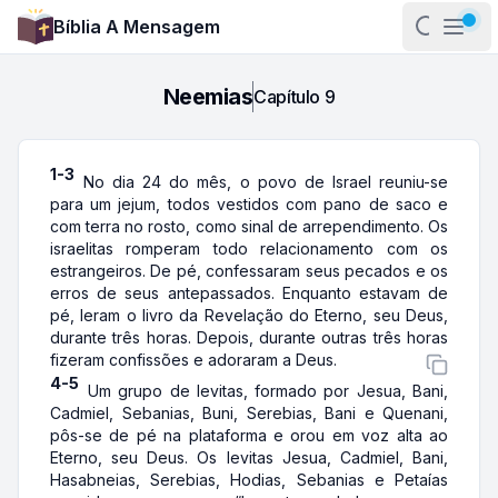
Bíblia A Mensagem
Abrir pa
Abri
Neemias
Capítulo
9
1-3
No dia 24 do mês, o povo de Israel reuniu-se
para um jejum, todos vestidos com pano de saco e
com terra no rosto, como sinal de arrependimento. Os
israelitas romperam todo relacionamento com os
estrangeiros. De pé, confessaram seus pecados e os
erros de seus antepassados. Enquanto estavam de
pé, leram o livro da Revelação do Eterno, seu Deus,
durante três horas. Depois, durante outras três horas
fizeram confissões e adoraram a Deus.
4-5
Um grupo de levitas, formado por Jesua, Bani,
Cadmiel, Sebanias, Buni, Serebias, Bani e Quenani,
pôs-se de pé na plataforma e orou em voz alta ao
Eterno, seu Deus. Os levitas Jesua, Cadmiel, Bani,
Hasabneias, Serebias, Hodias, Sebanias e Petaías