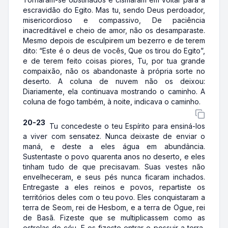
escravidão do Egito. Mas tu, sendo Deus perdoador,
misericordioso e compassivo, De paciência
inacreditável e cheio de amor, não os desamparaste.
Mesmo depois de esculpirem um bezerro e de terem
dito: “Este é o deus de vocês, Que os tirou do Egito”,
e de terem feito coisas piores, Tu, por tua grande
compaixão, não os abandonaste à própria sorte no
deserto. A coluna de nuvem não os deixou:
Diariamente, ela continuava mostrando o caminho. A
coluna de fogo também, à noite, indicava o caminho.
20-23
Tu concedeste o teu Espírito para ensiná-los
a viver com sensatez. Nunca deixaste de enviar o
maná, e deste a eles água em abundância.
Sustentaste o povo quarenta anos no deserto, e eles
tinham tudo de que precisavam. Suas vestes não
envelheceram, e seus pés nunca ficaram inchados.
Entregaste a eles reinos e povos, repartiste os
territórios deles com o teu povo. Eles conquistaram a
terra de Seom, rei de Hesbom, e a terra de Ogue, rei
de Basã. Fizeste que se multiplicassem como as
estrelas do céu. E os fizeste entrar e possuir a terra,