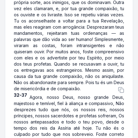
própria sorte, aos inimigos, que os dominavam. Outra
vez eles clamaram, e, por tua grande compaixão, tu
os ouviste e os livraste. Isso se repetiu várias vezes.
Tu os aconselhaste a voltar para a tua Revelação,
mas eles reagiram com arrogância: Desprezaram teus
mandamentos, rejeitaram tuas ordenanças — as
palavras que dão vida ao ser humano! Simplesmente,
viraram as costas, foram intransigentes e não
quiseram ouvir. Por muitos anos, foste compreensivo
com eles e os advertiste por teu Espírito, por meio
dos teus profetas. Quando se recusavam a ouvir, tu
os entregavas aos estrangeiros. Mesmo assim, por
causa da tua grande compaixão, não os aniquilaste.
Não os abandonaste para sempre. Pois tu és um Deus
de misericórdia e de compaixão.
32-37
Agora, nosso Deus, nosso grande Deus,
majestoso e temível, fiel à aliança e compassivo, Não
desprezes tudo que nós, os nossos reis, nossos
príncipes, nossos sacerdotes e profetas sofreram, Os
nossos antepassados e todo o teu povo, desde o
tempo dos reis da Assíria até hoje. Tu não és o
culpado por tudo que nos sobreveio. Foste correto