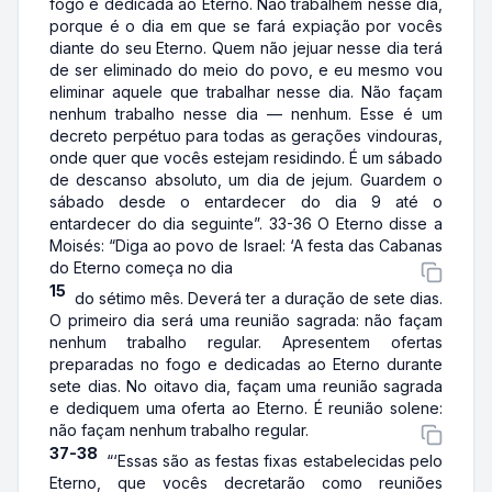
fogo e dedicada ao Eterno. Não trabalhem nesse dia,
porque é o dia em que se fará expiação por vocês
diante do seu Eterno. Quem não jejuar nesse dia terá
de ser eliminado do meio do povo, e eu mesmo vou
eliminar aquele que trabalhar nesse dia. Não façam
nenhum trabalho nesse dia — nenhum. Esse é um
decreto perpétuo para todas as gerações vindouras,
onde quer que vocês estejam residindo. É um sábado
de descanso absoluto, um dia de jejum. Guardem o
sábado desde o entardecer do dia 9 até o
entardecer do dia seguinte”. 33-36 O Eterno disse a
Moisés: “Diga ao povo de Israel: ‘A festa das Cabanas
do Eterno começa no dia
15
do sétimo mês. Deverá ter a duração de sete dias.
O primeiro dia será uma reunião sagrada: não façam
nenhum trabalho regular. Apresentem ofertas
preparadas no fogo e dedicadas ao Eterno durante
sete dias. No oitavo dia, façam uma reunião sagrada
e dediquem uma oferta ao Eterno. É reunião solene:
não façam nenhum trabalho regular.
37-38
“‘Essas são as festas fixas estabelecidas pelo
Eterno, que vocês decretarão como reuniões