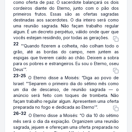
como oferta de paz. O sacerdote balançará os dois
cordeiros diante do Eterno, junto com o pão dos
primeiros frutos. Essas são as ofertas sagradas
destinadas aos sacerdotes. O dia inteiro será como
uma reunião sagrada. Não façam trabalho regular
algum. É um decreto perpétuo, válido onde quer que
vocês estejam residindo, por todas as gerações.
22
“‘Quando fizerem a colheita, não colham todo o
grão, até as bordas do campo, nem juntem as
espigas que tiverem caído ao chão. Deixem a sobra
para os pobres e estrangeiros. Eu sou o Eterno, oseu
Deus’”.
23-25
O Eterno disse a Moisés: “Diga ao povo de
Israel: “‘Separem o primeiro dia do sétimo mês como
um dia de descanso, de reunião sagrada — o
anúncio será feito com toques de trombeta. Não
façam trabalho regular algum. Apresentem uma oferta
preparada no fogo e dedicada ao Eterno’”.
26-32
O Eterno disse a Moisés: “O dia 10 do sétimo
mês será o dia da expiação. Organizem uma reunião
sagrada, jejuem e ofereçam uma oferta preparada no