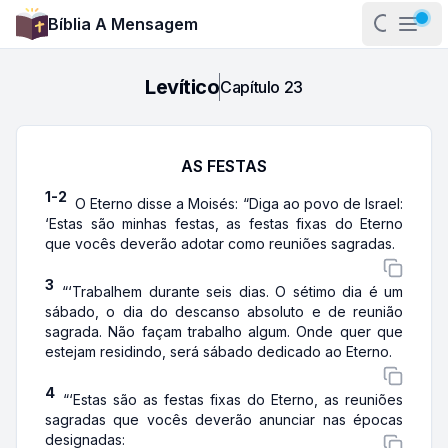
Bíblia A Mensagem
Abrir pa
Abri
Levítico
Capítulo
23
AS FESTAS
1-2
O Eterno disse a Moisés: “Diga ao povo de Israel:
‘Estas são minhas festas, as festas fixas do Eterno
que vocês deverão adotar como reuniões sagradas.
3
“‘Trabalhem durante seis dias. O sétimo dia é um
sábado, o dia do descanso absoluto e de reunião
sagrada. Não façam trabalho algum. Onde quer que
estejam residindo, será sábado dedicado ao Eterno.
4
“‘Estas são as festas fixas do Eterno, as reuniões
sagradas que vocês deverão anunciar nas épocas
designadas: