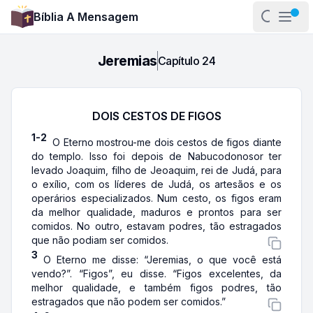
Bíblia A Mensagem
Abrir pa
Abri
Jeremias
Capítulo
24
DOIS CESTOS DE FIGOS
1-2
O Eterno mostrou-me dois cestos de figos diante
do templo. Isso foi depois de Nabucodonosor ter
levado Joaquim, filho de Jeoaquim, rei de Judá, para
o exílio, com os líderes de Judá, os artesãos e os
operários especializados. Num cesto, os figos eram
da melhor qualidade, maduros e prontos para ser
comidos. No outro, estavam podres, tão estragados
que não podiam ser comidos.
3
O Eterno me disse: “Jeremias, o que você está
vendo?”. “Figos”, eu disse. “Figos excelentes, da
melhor qualidade, e também figos podres, tão
estragados que não podem ser comidos.”