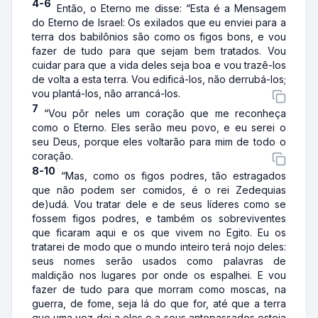
4-6
Então, o Eterno me disse: “Esta é a Mensagem
do Eterno de Israel: Os exilados que eu enviei para a
terra dos babilônios são como os figos bons, e vou
fazer de tudo para que sejam bem tratados. Vou
cuidar para que a vida deles seja boa e vou trazê-los
de volta a esta terra. Vou edificá-los, não derrubá-los;
vou plantá-los, não arrancá-los.
7
“Vou pôr neles um coração que me reconheça
como o Eterno. Eles serão meu povo, e eu serei o
seu Deus, porque eles voltarão para mim de todo o
coração.
8-10
“Mas, como os figos podres, tão estragados
que não podem ser comidos, é o rei Zedequias
de)udá. Vou tratar dele e de seus líderes como se
fossem figos podres, e também os sobreviventes
que ficaram aqui e os que vivem no Egito. Eu os
tratarei de modo que o mundo inteiro terá nojo deles:
seus nomes serão usados como palavras de
maldição nos lugares por onde os espalhei. E vou
fazer de tudo para que morram como moscas, na
guerra, de fome, seja lá do que for, até que a terra
que uma vez dei a eles e a seus antepassados esteja