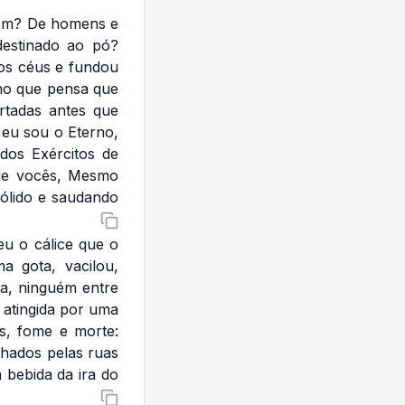
em? De homens e
destinado ao pó?
os céus e fundou
ano que pensa que
rtadas antes que
eu sou o Eterno,
dos Exércitos de
 de vocês, Mesmo
ólido e saudando
eu o cálice que o
a gota, vacilou,
a, ninguém entre
 atingida por uma
s, fome e morte:
lhados pelas ruas
 bebida da ira do