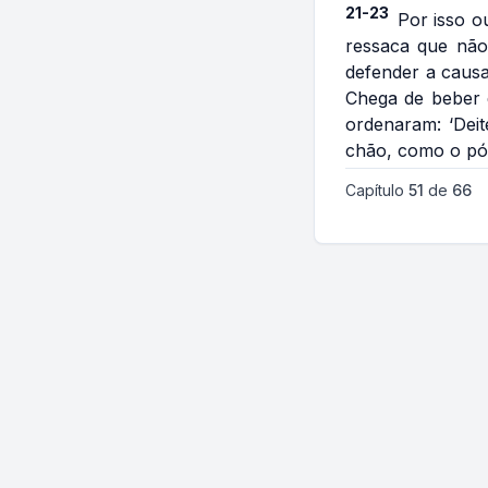
21-23
Por isso o
ressaca que não
defender a causa
Chega de beber d
ordenaram: ‘Deit
chão, como o pó 
Capítulo
51
de
66