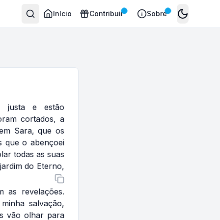
Início
Contribuir
Sobre
Toggle the
 justa e estão
ram cortados, a
 em Sara, que os
s que o abençoei
lar todas as suas
jardim do Eterno,
 as revelações.
 minha salvação,
es vão olhar para