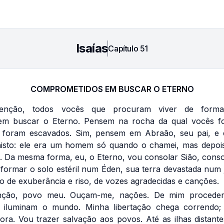
Isaías
Capítulo
51
COMPROMETIDOS EM BUSCAR O ETERNO
tenção, todos vocês que procuram viver de forma
em buscar o Eterno. Pensem na rocha da qual vocês fo
l foram escavados. Sim, pensem em Abraão, seu pai, e
isto: ele era um homem só quando o chamei, mas depoi
ou. Da mesma forma, eu, o Eterno, vou consolar Sião, conso
sformar o solo estéril num Éden, sua terra devastada num 
o de exuberância e riso, de vozes agradecidas e canções.
enção, povo meu. Ouçam-me, nações. De mim procedem
 iluminam o mundo. Minha libertação chega correndo;
ra. Vou trazer salvação aos povos. Até as ilhas distant