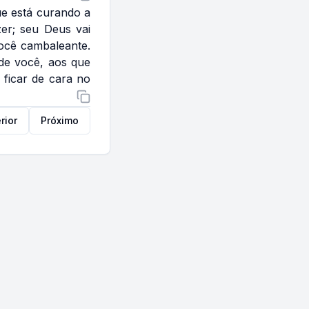
ue está curando a
er; seu Deus vai
você cambaleante.
 de você, aos que
 ficar de cara no
rior
Próximo