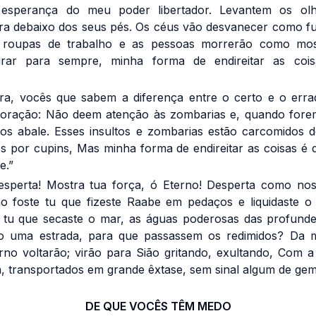
esperança do meu poder libertador. Levantem os ol
ra debaixo dos seus pés. Os céus vão desvanecer como fu
 roupas de trabalho e as pessoas morrerão como mo
urar para sempre, minha forma de endireitar as cois
a, vocês que sabem a diferença entre o certo e o err
oração: Não deem atenção às zombarias e, quando forem
os abale. Esses insultos e zombarias estão carcomidos 
s por cupins, Mas minha forma de endireitar as coisas é
e.”
esperta! Mostra tua força, ó Eterno! Desperta como nos 
o foste tu que fizeste Raabe em pedaços e liquidaste o
 tu que secaste o mar, as águas poderosas das profundez
o uma estrada, para que passassem os redimidos? Da 
rno voltarão; virão para Sião gritando, exultando, Com a
, transportados em grande êxtase, sem sinal algum de gem
DE QUE VOCÊS TÊM MEDO