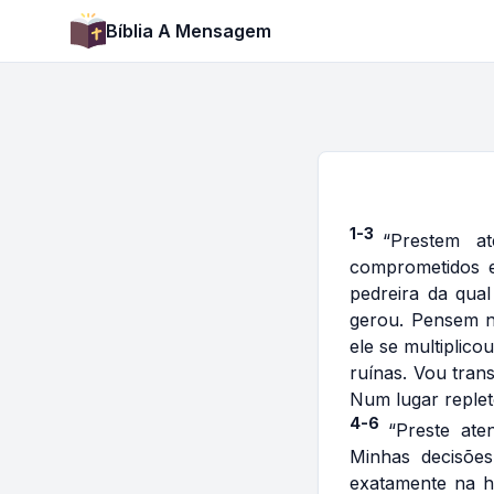
Bíblia A Mensagem
1-3
“Prestem a
comprometidos 
pedreira da qua
gerou. Pensem n
ele se multiplic
ruínas. Vou tran
Num lugar replet
4-6
“Preste at
Minhas decisões
exatamente na ho