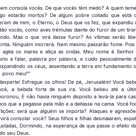
uem consola vocês. De que vocês têm medo? A quem tem
go estarão mortos? De algum pobre coitado que está 
eram de mim, o Eterno, o Deus que os fez, que expandiu 
estão vocês, como aves trêmulas diante do furor de um tir
do. Mas o que virá desse furor? As vítimas serão libe
onta. Ninguém morrerá. Nem mesmo passarão fome. Pois 
 agita os mares e atiça as ondas. Meu nome é Senhor 
sino a falar, palavra por palavra, e cuido pessoalmente
expandindo os céus, assentando a terra em fundamento s
, povo meu!’”
desperte! Esfregue os olhos! De pé, Jerusalém! Você beb
cê, a bebida forte de sua ira. Você bebeu até a últim
oronou. E não havia ninguém disposto a levá-la para cas
lhos que a pegasse pela mão e a deitasse na cama. Você foi
flições: será que alguém se importa? Ataques e agressõe
virá consolar você? Seus filhos e filhas desmaiaram, espa
stadas, Dormindo, na esperança de que passe o efeito da
 do seu Deus.