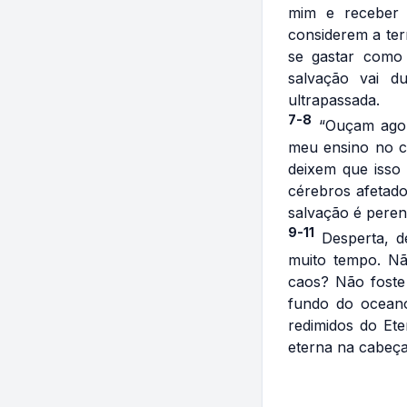
mim e receber 
considerem a ter
se gastar como
salvação vai d
ultrapassada.
7-8
“Ouçam agor
meu ensino no c
deixem que isso 
cérebros afetado
salvação é peren
9-11
Desperta, d
muito tempo. Nã
caos? Não foste
fundo do ocean
redimidos do Ete
eterna na cabeça