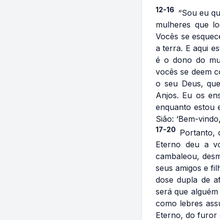
12-16
“Sou eu q
mulheres que lo
Vocês se esquec
a terra. E aqui 
é o dono do mun
vocês se deem c
o seu Deus, que
Anjos. Eu os en
enquanto estou 
Sião: ‘Bem-vindo
17-20
Portanto, 
Eterno deu a vo
cambaleou, desm
seus amigos e fi
dose dupla de a
será que alguém 
como lebres assu
Eterno, do furor