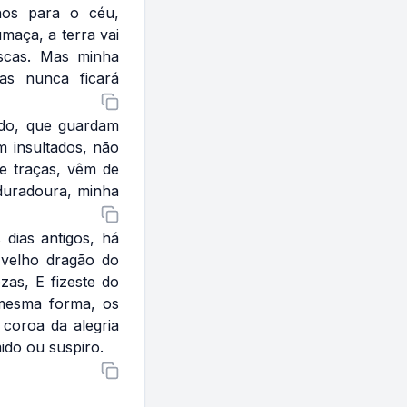
hos para o céu,
maça, a terra vai
scas. Mas minha
as nunca ficará
ado, que guardam
 insultados, não
de traças, vêm de
 duradoura, minha
dias antigos, há
 velho dragão do
as, E fizeste do
mesma forma, os
 coroa da alegria
ido ou suspiro.