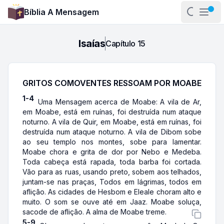
Bíblia A Mensagem
Abrir pa
Abri
Isaías
Capítulo
15
GRITOS COMOVENTES RESSOAM POR MOABE
1-4
Uma Mensagem acerca de Moabe: A vila de Ar,
em Moabe, está em ruínas, foi destruída num ataque
noturno. A vila de Quir, em Moabe, está em ruínas, foi
destruída num ataque noturno. A vila de Dibom sobe
ao seu templo nos montes, sobe para lamentar.
Moabe chora e grita de dor por Nebo e Medeba.
Toda cabeça está rapada, toda barba foi cortada.
Vão para as ruas, usando preto, sobem aos telhados,
juntam-se nas praças, Todos em lágrimas, todos em
aflição. As cidades de Hesbom e Eleale choram alto e
muito. O som se ouve até em Jaaz. Moabe soluça,
sacode de aflição. A alma de Moabe treme.
5-9