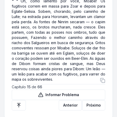
Oh, como lamento por você, Moabe! Os
fugitivos correm em massa para Zoar e depois para
Eglate-Selisia. Sobem, chorando, pelo caminho de
Luíte; na estrada para Horonaim, levantam um clamor
pela perda. As fontes de Ninrim secaram — o capim
está seco, os brotos murcharam, nada cresce. Eles
partem, com todas as posses nos ombros, tudo que
possuem, Fazendo o melhor caminho através do
riacho dos Salgueiros em busca de segurança. Gritos
comoventes ressoam por Moabe. Soluços de dar frio
na barriga se ouvem até em Eglaim, soluços de doer
o coração podem ser ouvidos em Beer-Elim. As águas
de Dibom formam cristas de sangue, mas Deus
reservou coisas ainda piores para Dibom: Um leão —
um leão para acabar com os fugitivos, para varrer do
mapa os sobreviventes.
Capítulo
15
de
66
Informar Problema
Anterior
Próximo