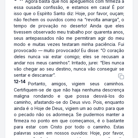
Agora basta que nos apeguemos com firmeza a
essa ousada confissão, e estamos em casa! É por
isso que o Espírito Santo diz: Hoje, por favor, ouçam;
não fechem os ouvidos como na “revolta amarga”, o
tempo de provação no deserto! Ainda que eles
tivessem observado meu trabalho por quarenta anos,
seus antepassados não me permitiram agir do meu
modo e muitas vezes testaram minha paciência. Fui
provocado — muito provocado! Eu disse: “O coração
deles nunca vai estar comigo; eles se recusam a
andar nos meus caminhos”. Irritado, jurei: “Eles nunca
vão chegar ao seu destino, nunca vão conseguir se
sentar e descansar”.
12-14
Portanto, amigos, vigiem seus caminhos.
Certifiquem-se de que não haja nenhuma descrença
maligna rondando e que possa desviá-los do
caminho, afastando-se do Deus vivo. Pois, enquanto
ainda é o Hoje de Deus, vigiem um ao outro para que
o pecado não os adormeça. Se pudermos manter a
firmeza no ponto em que começamos, é o bastante
para estar com Cristo por todo o caminho. Estas
palavras soam em nossos ouvidos: Hoje, por favor,