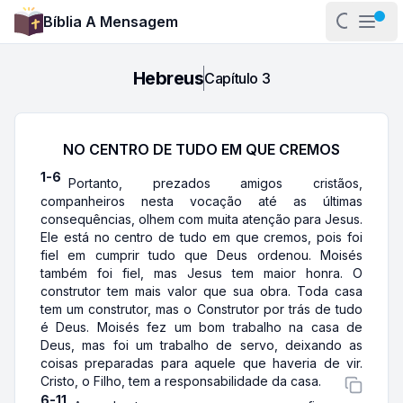
Bíblia A Mensagem
Abrir pa
Abri
Hebreus
Capítulo
3
NO CENTRO DE TUDO EM QUE CREMOS
1-6
Portanto, prezados amigos cristãos,
companheiros nesta vocação até as últimas
consequências, olhem com muita atenção para Jesus.
Ele está no centro de tudo em que cremos, pois foi
fiel em cumprir tudo que Deus ordenou. Moisés
também foi fiel, mas Jesus tem maior honra. O
construtor tem mais valor que sua obra. Toda casa
tem um construtor, mas o Construtor por trás de tudo
é Deus. Moisés fez um bom trabalho na casa de
Deus, mas foi um trabalho de servo, deixando as
coisas preparadas para aquele que haveria de vir.
Cristo, o Filho, tem a responsabilidade da casa.
6-11