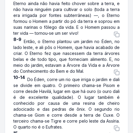
Eterno ainda não havia feito chover sobre a terra, e
não havia ninguém para cultivar o solo (toda a terra
era irrigada por fontes subterrâneas) —, o Eterno
formou o Homem a partir do pó da terra e soprou em
suas narinas o fôlego da vida. E o Homem passou a
ter vida — tornou-se um ser vivo!
8-9
Então, o Eterno plantou um jardim no Éden, no
lado leste, e ali pôs o Homem, que havia acabado de
criar. O Eterno fez que nascessem da terra árvores
belas e de todo tipo, que forneciam alimento. E, no
meio do jardim, estavam a Árvore da Vida e a Árvore
do Conhecimento do Bem e do Mal.
10-14
Do Éden, corre um rio que irriga o jardim e dali
se divide em quatro. O primeiro chama-se Pisom e
corre desde Havilá, lugar em que há ouro (o ouro dali
é de excelente qualidade). O lugar também é
conhecido por causa de uma resina de cheiro
adocicado e das pedras de ônix. O segundo rio
chama-se Giom e corre desde a terra de Cuxe. O
terceiro chama-se Tigre e corre pelo leste da Assíria.
O quarto rio é o Eufrates.