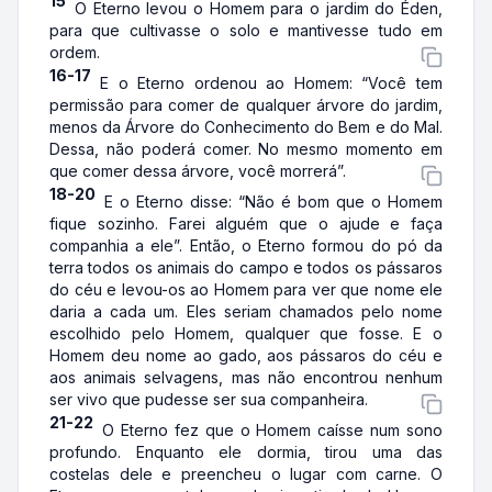
15
O Eterno levou o Homem para o jardim do Éden,
para que cultivasse o solo e mantivesse tudo em
ordem.
16-17
E o Eterno ordenou ao Homem: “Você tem
permissão para comer de qualquer árvore do jardim,
menos da Árvore do Conhecimento do Bem e do Mal.
Dessa, não poderá comer. No mesmo momento em
que comer dessa árvore, você morrerá”.
18-20
E o Eterno disse: “Não é bom que o Homem
fique sozinho. Farei alguém que o ajude e faça
companhia a ele”. Então, o Eterno formou do pó da
terra todos os animais do campo e todos os pássaros
do céu e levou-os ao Homem para ver que nome ele
daria a cada um. Eles seriam chamados pelo nome
escolhido pelo Homem, qualquer que fosse. E o
Homem deu nome ao gado, aos pássaros do céu e
aos animais selvagens, mas não encontrou nenhum
ser vivo que pudesse ser sua companheira.
21-22
O Eterno fez que o Homem caísse num sono
profundo. Enquanto ele dormia, tirou uma das
costelas dele e preencheu o lugar com carne. O