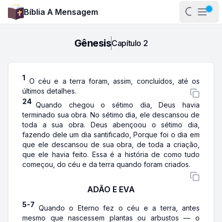
Bíblia A Mensagem
Abrir pa
Abri
Gênesis
Capítulo
2
1
O céu e a terra foram, assim, concluídos, até os
últimos detalhes.
24
Quando chegou o sétimo dia, Deus havia
terminado sua obra. No sétimo dia, ele descansou de
toda a sua obra. Deus abençoou o sétimo dia,
fazendo dele um dia santificado, Porque foi o dia em
que ele descansou de sua obra, de toda a criação,
que ele havia feito. Essa é a história de como tudo
começou, do céu e da terra quando foram criados.
ADÃO E EVA
5-7
Quando o Eterno fez o céu e a terra, antes
mesmo que nascessem plantas ou arbustos — o