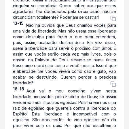
ninguém se importaria. Quero saber por que esses
agitadores, tão obcecados pela circuncisão, não se
circuncidam totalmente? Poderiam se castrar!
13-15
Não há dúvida que Deus chamou vocês para
uma vida de liberdade. Mas não usem essa liberdade
como desculpa para fazer o que bem entendem,
pois, assim, acabarão destruindo-a. Em vez disso,
usem a liberdade para servir o próximo com amor. É
assim que vocês serão cada vez mais livres, pois o
ensino da Palavra de Deus resume-se numa única
frase: ame o próximo como a você mesmo. Isso é que
é liberdade. Se vocês vivem como cão e gato, vão
acabar se destruindo. Querem perder a preciosa
liberdade?
16-18
Aqui vai o meu conselho: vivam nesta
liberdade, motivados pelo Espírito de Deus; só assim
vencerão seus impulsos egoístas. Pois há em nós uma
raiz de egoísmo que guerreia contra a liberdade do
Espírito! Esta liberdade é incompatível com o
egoísmo. São dois modos de vida opostos: não dá
para viver com os dois. Por quê não escolhem o