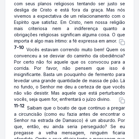
com seus planos religiosos tentando ser justo se
desliga de Cristo e está fora da graça. Mas nós
vivemos a expectativa de um relacionamento com o
Espírito que satisfaz. Em Cristo, nem nossa religião
mais criteriosa nem a indiferença quanto a
obrigações religiosas significam alguma coisa. O que
importa é algo mais íntimo: a fé expressa em amor.
7-10
Vocês estavam correndo muito bem! Quem os
convenceu a se desviar do caminho da obediência?
Por certo não foi aquele que os convocou para a
corrida. Por favor, não pensem que isso é
insignificante. Basta um pouquinho de fermento para
levedar uma grande quantidade de massa de pão. Lá
no fundo, o Senhor me deu a certeza de que vocês
não vão desistir. Mas aquele que está perturbando
vocês, seja quem for, enfrentará o juízo divino.
11-12
Saibam que o boato de que continuo a pregar
a circuncisão (como eu fazia antes de encontrar o
Senhor na estrada de Damasco) é um absurdo. Por
que, então, eu ainda seria perseguido? Se eu
pregasse a velha mensagem, ninguém ficaria
ofendido. Omitir a cruz diluiria tanto a mensagem que