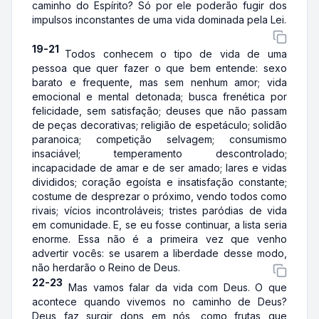
caminho do Espírito? Só por ele poderão fugir dos
impulsos inconstantes de uma vida dominada pela Lei.
19-21
Todos conhecem o tipo de vida de uma
pessoa que quer fazer o que bem entende: sexo
barato e frequente, mas sem nenhum amor; vida
emocional e mental detonada; busca frenética por
felicidade, sem satisfação; deuses que não passam
de peças decorativas; religião de espetáculo; solidão
paranoica; competição selvagem; consumismo
insaciável; temperamento descontrolado;
incapacidade de amar e de ser amado; lares e vidas
divididos; coração egoísta e insatisfação constante;
costume de desprezar o próximo, vendo todos como
rivais; vícios incontroláveis; tristes paródias de vida
em comunidade. E, se eu fosse continuar, a lista seria
enorme. Essa não é a primeira vez que venho
advertir vocês: se usarem a liberdade desse modo,
não herdarão o Reino de Deus.
22-23
Mas vamos falar da vida com Deus. O que
acontece quando vivemos no caminho de Deus?
Deus faz surgir dons em nós, como frutas que