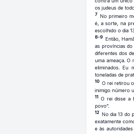
contra um único 
os judeus de tod
7
No primeiro m
é, a sorte, na p
escolhido o dia 
8-9
Então, Hamã
as províncias do
diferentes dos d
uma ameaça. O re
eliminados. Eu 
toneladas de pra
10
O rei retirou
inimigo número u
11
O rei disse a
povo”.
12
No dia 13 do 
exatamente como
e às autoridades