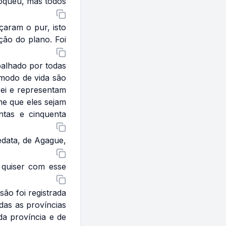
doqueu, mas todos
çaram o pur, isto
ção do plano. Foi
alhado por todas
 modo de vida são
rei e representam
ne que eles sejam
ntas e cinquenta
edata, de Agague,
 quiser com esse
ão foi registrada
as as províncias
da província e de