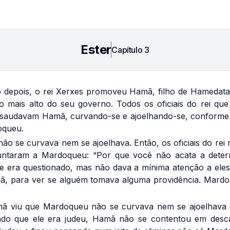
Ester
Capítulo
3
depois, o rei Xerxes promoveu Hamã, filho de Hamedata
 mais alto do seu governo. Todos os oficiais do rei que
o saudavam Hamã, curvando-se e ajoelhando-se, conforme
oqueu.
o se curvava nem se ajoelhava. Então, os oficiais do rei 
untaram a Mardoqueu: “Por que você não acata a deter
le era questionado, mas não dava a mínima atenção a ele
ã, para ver se alguém tomava alguma providência. Mardoq
 viu que Mardoqueu não se curvava nem se ajoelhava di
ndo que ele era judeu, Hamã não se contentou em desca