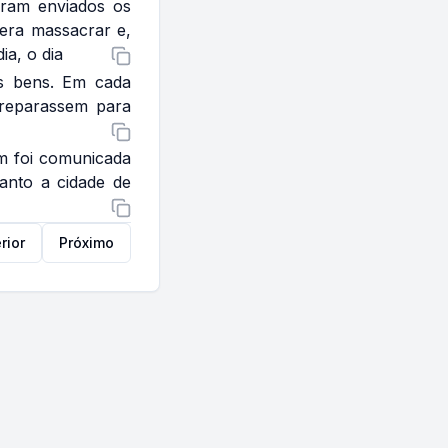
oram enviados os
 era massacrar e,
ia, o dia
s bens. Em cada
preparassem para
ém foi comunicada
anto a cidade de
rior
Próximo