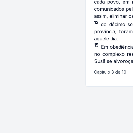
cada povo, em n
comunicados pelo
assim, eliminar o
13
do décimo se
província, fora
aquele dia.
15
Em obediência
no complexo rea
Susã se alvoroça
Capítulo
3
de
10