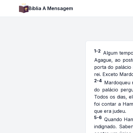
Bíblia A Mensagem
1-2
Algum tempo 
Agague, ao posto
porta do paláci
rei. Exceto Mard
2-4
Mardoqueu nã
do palácio perg
Todos os dias, e
foi contar a Ham
que era judeu.
5-6
Quando Hamã
indignado. Sabe