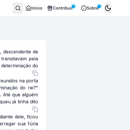
Início
Contribuir
Sobre
Toggle the
, descendente de
 transitavam pela
 determinação do
reunidos na porta
minação do rei?”
s. Até que alguém
ueu já tinha dito
ante dele, ficou
rregar sua fúria