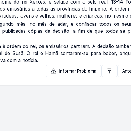
ome do rei Xerxes, e selada com o selo real. 13-14 F
s emissários a todas as províncias do Império. A ordem
s judeus, jovens e velhos, mulheres e crianças, no mesmo d
gundo mês, no mês de adar, e confiscar todos os seu
m publicadas cópias da decisão, a fim de que todos se 
 à ordem do rei, os emissários partiram. A decisão tamb
l de Susã. O rei e Hamã sentaram-se para beber, enqu
va com a notícia.
Informar Problema
Ante