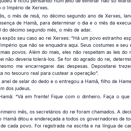
judeu e ficou pensando num jeito de eliminar não só Mar
o o Império de Xerxes.
ês, o mês de nisã, no décimo segundo ano de Xerxes, lan
resença de Hamã, para determinar o dia e o mês da execu
13 do décimo segundo mês, o mês de adar.
 expôs seu caso ao rei Xerxes: “Há um povo estranho esp
 Império que não se enquadra aqui. Seus costumes e seu
emais povos. Além do mais, eles não respeitam as leis do 
i não deveria tolerá-los. Se for do agrado do rei, determi
mesmo me encarregarei das despesas. Depositarei treze
ta no tesouro real para custear a operação”.
 o anel de selar do dedo e o entregou a Hamã, filho de Ham
m dos judeus.
 Hamã: “Vá em frente! Fique com o dinheiro. Faça o que
primeiro mês, os secretários do rei foram chamados. A decis
 Hamã ditou e endereçada a todos os governadores de tod
 de cada povo. Foi registrada na escrita e na língua de ca