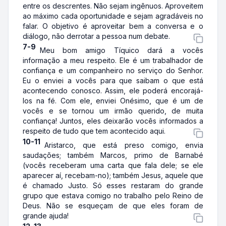
entre os descrentes. Não sejam ingênuos. Aproveitem
ao máximo cada oportunidade e sejam agradáveis no
falar. O objetivo é aproveitar bem a conversa e o
diálogo, não derrotar a pessoa num debate.
7-9
Meu bom amigo Tíquico dará a vocês
informação a meu respeito. Ele é um trabalhador de
confiança e um companheiro no serviço do Senhor.
Eu o enviei a vocês para que saibam o que está
acontecendo conosco. Assim, ele poderá encorajá-
los na fé. Com ele, enviei Onésimo, que é um de
vocês e se tornou um irmão querido, de muita
confiança! Juntos, eles deixarão vocês informados a
respeito de tudo que tem acontecido aqui.
10-11
Aristarco, que está preso comigo, envia
saudações; também Marcos, primo de Barnabé
(vocês receberam uma carta que fala dele; se ele
aparecer aí, recebam-no); também Jesus, aquele que
é chamado Justo. Só esses restaram do grande
grupo que estava comigo no trabalho pelo Reino de
Deus. Não se esqueçam de que eles foram de
grande ajuda!