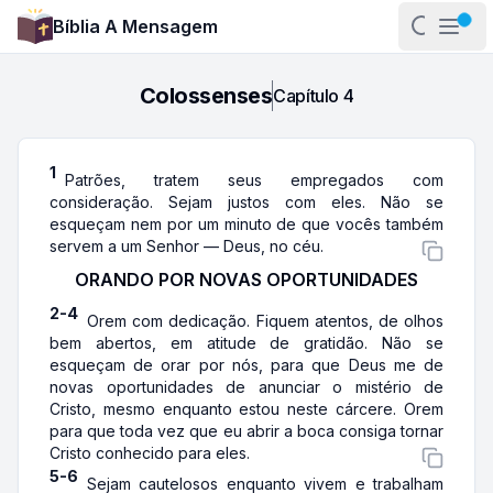
Bíblia A Mensagem
Abrir pa
Abri
Colossenses
Capítulo
4
1
Patrões, tratem seus empregados com
consideração. Sejam justos com eles. Não se
esqueçam nem por um minuto de que vocês também
servem a um Senhor — Deus, no céu.
ORANDO POR NOVAS OPORTUNIDADES
2-4
Orem com dedicação. Fiquem atentos, de olhos
bem abertos, em atitude de gratidão. Não se
esqueçam de orar por nós, para que Deus me de
novas oportunidades de anunciar o mistério de
Cristo, mesmo enquanto estou neste cárcere. Orem
para que toda vez que eu abrir a boca consiga tornar
Cristo conhecido para eles.
5-6
Sejam cautelosos enquanto vivem e trabalham