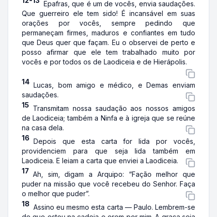
12-13
Epafras, que é um de vocês, envia saudações.
Que guerreiro ele tem sido! É incansável em suas
orações por vocês, sempre pedindo que
permaneçam firmes, maduros e confiantes em tudo
que Deus quer que façam. Eu o observei de perto e
posso afirmar que ele tem trabalhado muito por
vocês e por todos os de Laodiceia e de Hierápolis.
14
Lucas, bom amigo e médico, e Demas enviam
saudações.
15
Transmitam nossa saudação aos nossos amigos
de Laodiceia; também a Ninfa e à igreja que se reúne
na casa dela.
16
Depois que esta carta for lida por vocês,
providenciem para que seja lida também em
Laodiceia. E leiam a carta que enviei a Laodiceia.
17
Ah, sim, digam a Arquipo: “Fação melhor que
puder na missão que você recebeu do Senhor. Faça
o melhor que puder”.
18
Assino eu mesmo esta carta — Paulo. Lembrem-se
de que estou na cadeia e orem por mim. A graça seja