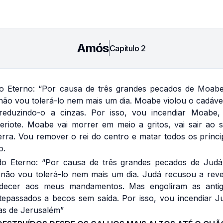
Amós
Capítulo
2
 Eterno: “Por causa de três grandes pecados de Moab
não vou tolerá-lo nem mais um dia. Moabe violou o cadáve
reduzindo-o a cinzas. Por isso, vou incendiar Moabe,
eriote. Moabe vai morrer em meio a gritos, vai sair ao 
rra. Vou remover o rei do centro e matar todos os prínci
o.
o Eterno: “Por causa de três grandes pecados de Jud
 não vou tolerá-lo nem mais um dia. Judá recusou a reve
decer aos meus mandamentos. Mas engoliram as antig
tepassados a becos sem saída. Por isso, vou incendiar J
zas de Jerusalém”