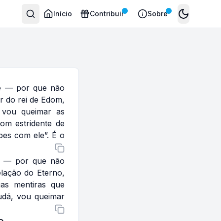
Início
Contribuir
Sobre
Toggle the
e — por que não
r do rei de Edom,
 vou queimar as
som estridente de
pes com ele”. É o
á — por que não
lação do Eterno,
as mentiras que
udá, vou queimar