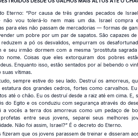
DESTRUÍDOS DESDE OS GALHOS MAIS ALTOS ATÉ O CHÃ
 Eterno: “Por causa de três grandes pecados de Isra
— não vou tolerá-lo nem mais um dia. Israel compra 
s para eles não passam de mercadorias — formas de ganh
vender um pobre por um par de sapatos. São capazes de 
 reduzem a pó os desvalidos, empurram os desafortunado
 e seu irmão dormem com a mesma ‘prostituta sagrada 
to nome. Coisas que eles extorquiram dos pobres estã
 deus. Enquanto isso, estão sentados por aí bebendo o vi
e suas vítimas.
tudo, sempre estive do seu lado. Destruí os amorreus, q
estatura dos grandes cedros, fortes como carvalhos. Eu
ltos até o chão. Eu os destruí desde a raiz até em cima. E,
ês do Egito e os conduziu com segurança através do des
ei a vocês a terra dos amorreus como um pedaço de bo
 profetas entre seus jovens, separei seus melhores j
idade. Não foi assim, Israel?” É o decreto do Eterno.
 fizeram que os jovens parassem de treinar e disseram aos