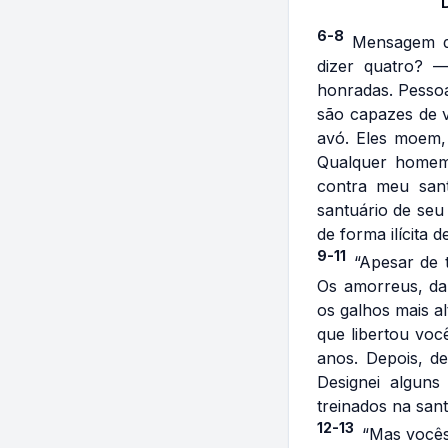
6-8
Mensagem do
dizer quatro? 
honradas. Pessoa
são capazes de 
avó. Eles moem,
Qualquer homem
contra meu san
santuário de seu
de forma ilícita d
9-11
“Apesar de 
Os amorreus, da 
os galhos mais a
que libertou voc
anos. Depois, d
Designei alguns
treinados na sant
12-13
“Mas vocês