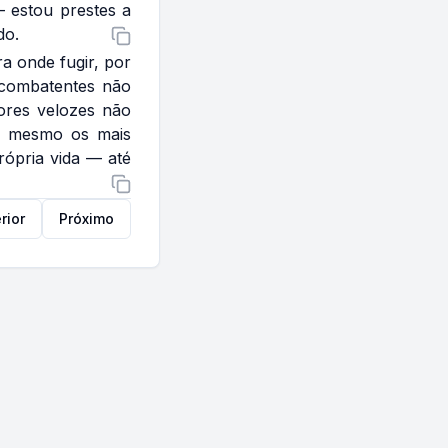
— estou prestes a
do.
a onde fugir, por
s combatentes não
ores velozes não
em mesmo os mais
rópria vida — até
rior
Próximo