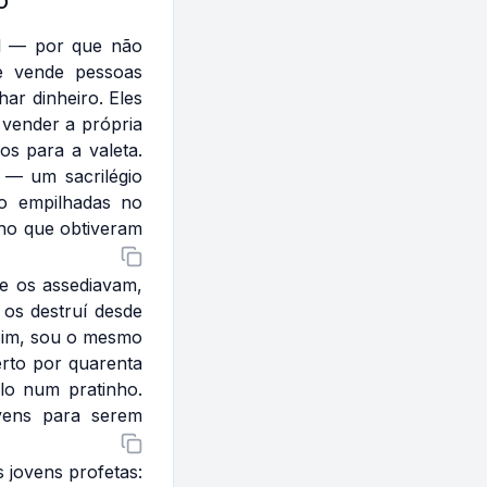
O
el — por que não
e vende pessoas
ar dinheiro. Eles
vender a própria
s para a valeta.
— um sacrilégio
o empilhadas no
nho que obtiveram
ue os assediavam,
 os destruí desde
 sim, sou o mesmo
erto por quarenta
lo num pratinho.
ovens para serem
 jovens profetas: