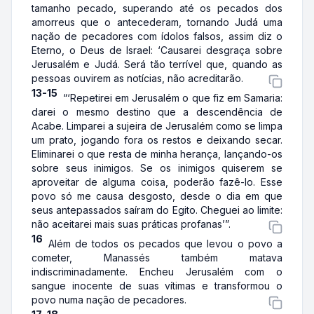
tamanho pecado, superando até os pecados dos
amorreus que o antecederam, tornando Judá uma
nação de pecadores com ídolos falsos, assim diz o
Eterno, o Deus de Israel: ‘Causarei desgraça sobre
Jerusalém e Judá. Será tão terrível que, quando as
pessoas ouvirem as notícias, não acreditarão.
13-15
“‘Repetirei em Jerusalém o que fiz em Samaria:
darei o mesmo destino que a descendência de
Acabe. Limparei a sujeira de Jerusalém como se limpa
um prato, jogando fora os restos e deixando secar.
Eliminarei o que resta de minha herança, lançando-os
sobre seus inimigos. Se os inimigos quiserem se
aproveitar de alguma coisa, poderão fazê-lo. Esse
povo só me causa desgosto, desde o dia em que
seus antepassados saíram do Egito. Cheguei ao limite:
não aceitarei mais suas práticas profanas’”.
16
Além de todos os pecados que levou o povo a
cometer, Manassés também matava
indiscriminadamente. Encheu Jerusalém com o
sangue inocente de suas vítimas e transformou o
povo numa nação de pecadores.