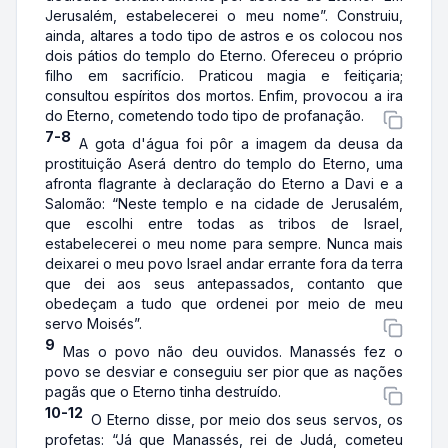
Jerusalém, estabelecerei o meu nome”. Construiu,
ainda, altares a todo tipo de astros e os colocou nos
dois pátios do templo do Eterno. Ofereceu o próprio
filho em sacrifício. Praticou magia e feitiçaria;
consultou espíritos dos mortos. Enfim, provocou a ira
do Eterno, cometendo todo tipo de profanação.
7-8
A gota d'água foi pôr a imagem da deusa da
prostituição Aserá dentro do templo do Eterno, uma
afronta flagrante à declaração do Eterno a Davi e a
Salomão: “Neste templo e na cidade de Jerusalém,
que escolhi entre todas as tribos de Israel,
estabelecerei o meu nome para sempre. Nunca mais
deixarei o meu povo Israel andar errante fora da terra
que dei aos seus antepassados, contanto que
obedeçam a tudo que ordenei por meio de meu
servo Moisés”.
9
Mas o povo não deu ouvidos. Manassés fez o
povo se desviar e conseguiu ser pior que as nações
pagãs que o Eterno tinha destruído.
10-12
O Eterno disse, por meio dos seus servos, os
profetas: “Já que Manassés, rei de Judá, cometeu