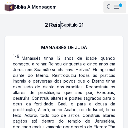
Bíblia A Mensagem
Abrir pa
Abri
2 Reis
Capítulo
21
MANASSÉS DE JUDÁ
1-6
Manassés tinha 12 anos de idade quando
começou a reinar. Reinou cinquenta e cinco anos em
Jerusalém. Sua mãe se chamava Hefzibá. Ele agiu mal
diante do Eterno. Reintroduziu todas as práticas
imorais e perversas dos povos que o Eterno tinha
expulsado de diante dos israelitas. Reconstruiu os
altares de prostituição que seu pai, Ezequias,
destruíra. Construiu altares e postes sagrados para o
deus da fertilidade, Baal, e para a deusa da
prostituição, Aserá, como Acabe, rei de Israel, tinha
feito. Adorou todo tipo de astros. Construiu altares
pagãos até dentro do templo de Jerusalém,
dedicado exclusivamente por decreto do Eterno: “Em