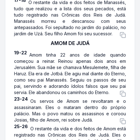
17-18
O restante da vida e dos feitos de Manassés,
tudo que realizou e a lista dos seus pecados, está
tudo registrado nas Crônicas dos Reis de Judá.
Manassés morreu e descansou com seus
antepassados. Foi sepultado no jardim do palácio, no
jardim de Uzá. Seu filho Amom foi seu sucessor.
AMOM DE JUDÁ
19-22
Amom tinha 22 anos de idade quando
começou a reinar. Reinou apenas dois anos em
Jerusalém. Sua mãe se chamava Mesulemete, filha de
Haruz. Ela era de Jotbá. Ele agiu mal diante do Eterno,
como seu pai Manassés. Seguiu os passos de seu
pai, servindo e adorando ídolos falsos que seu pai
servia. Ele abandonou os caminhos do Eterno.
23-24
Os servos de Amom se revoltaram e o
assassinaram. Eles o mataram dentro do próprio
palácio. Mas o povo matou os assassinos e coroou
Josias, filho de Amom, rei sobre Judá.
25-26
O restante da vida e dos feitos de Amom está
registrado nas Crônicas dos Reis de Judá. Eles o