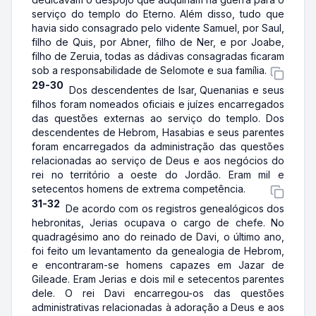
serviço do templo do Eterno. Além disso, tudo que
havia sido consagrado pelo vidente Samuel, por Saul,
filho de Quis, por Abner, filho de Ner, e por Joabe,
filho de Zeruia, todas as dádivas consagradas ficaram
sob a responsabilidade de Selomote e sua família.
29-30
Dos descendentes de Isar, Quenanias e seus
filhos foram nomeados oficiais e juízes encarregados
das questões externas ao serviço do templo. Dos
descendentes de Hebrom, Hasabias e seus parentes
foram encarregados da administração das questões
relacionadas ao serviço de Deus e aos negócios do
rei no território a oeste do Jordão. Eram mil e
setecentos homens de extrema competência.
31-32
De acordo com os registros genealógicos dos
hebronitas, Jerias ocupava o cargo de chefe. No
quadragésimo ano do reinado de Davi, o último ano,
foi feito um levantamento da genealogia de Hebrom,
e encontraram-se homens capazes em Jazar de
Gileade. Eram Jerias e dois mil e setecentos parentes
dele. O rei Davi encarregou-os das questões
administrativas relacionadas à adoração a Deus e aos