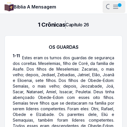
Bíblia A Mensagem
Abrir pa
Abri
1 Crônicas
Capítulo
26
OS GUARDAS
1-11
Estes eram os turnos dos guardas de segurança
dos coreítas. Meselemias, filho de Coré, da família de
Asafe. Dos filhos de Meselemias: Zacarias, o mais
velho; depois, Jediael, Zebadias, Jatniel, Elão, Joanã
e Elioenai, sete filhos. Dos filhos de Obede-Edom:
Semaías, o mais velho; depois, Jeozabade, Joá,
Sacar, Natanael, Amiel, Issacar, Peuletai. Deus tinha
abençoado Obede-Edom com esses oito filhos.
Semaías teve filhos que se destacaram na família por
serem líderes competentes. Foram eles: Otni, Rafael,
Obede e Elzabade. Os parentes dele, Eliú e
Semaquias, também foram líderes competentes.
Todos esses eram descendentes de Obede-Edom.