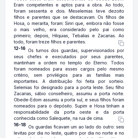
Eram competentes e aptos para a obra. Ao todo,
foram sessenta e dois. Meselemias teve dezoito
filhos e parentes que se destacavam. Os filhos de
Hosa, o merarita, foram: Sinri que, embora não fosse
o mais velho, era considerado pelo pai como
primeiro; depois, Hilquias, Tebalias e Zacarias. Ao
todo, foram treze filhos e parentes.
12-16
Os turnos dos guardas, supervisionados por
seus chefes e executados por seus parentes,
mantinham a ordem no templo do Eterno. Todos
foram nomeados para esses cargos pelo mesmo
critério, sem privilégios para as famílias mais
importantes. A distribuição foi feita por sorteio.
Selemias foi designado para a porta leste. Seu filho
Zacarias, sábio conselheiro, assumiu a porta norte.
Obede-Edom assumiu a porta sul, e seus filhos foram
nomeados para o depósito. Supim e Hosa tinham a
responsabilidade da porta oeste e da porta
conhecida como Salequete, na rua de cima.
16-18
Os guardas ficavam um ao lado do outro: seis
levitas por dia no leste, quatro por dia no norte e no