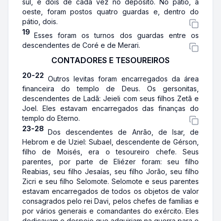
sul, e dois de cada vez no depósito. No pátio, a
oeste, foram postos quatro guardas e, dentro do
pátio, dois.
19
Esses foram os turnos dos guardas entre os
descendentes de Coré e de Merari.
CONTADORES E TESOUREIROS
20-22
Outros levitas foram encarregados da área
financeira do templo de Deus. Os gersonitas,
descendentes de Ladã: Jeieli com seus filhos Zetã e
Joel. Eles estavam encarregados das finanças do
templo do Eterno.
23-28
Dos descendentes de Anrão, de Isar, de
Hebrom e de Uziel: Subael, descendente de Gérson,
filho de Moisés, era o tesoureiro chefe. Seus
parentes, por parte de Eliézer foram: seu filho
Reabias, seu filho Jesaías, seu filho Jorão, seu filho
Zicri e seu filho Selomote. Selomote e seus parentes
estavam encarregados de todos os objetos de valor
consagrados pelo rei Davi, pelos chefes de famílias e
por vários generais e comandantes do exército. Eles
dedicavam o despojo que adquiriam na guerra para o